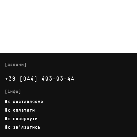
[дзвони]
+38 [044] 493-93-44
[інфо]
Як доставляємо
Як оплатити
Як повернути
Як зв'язатись