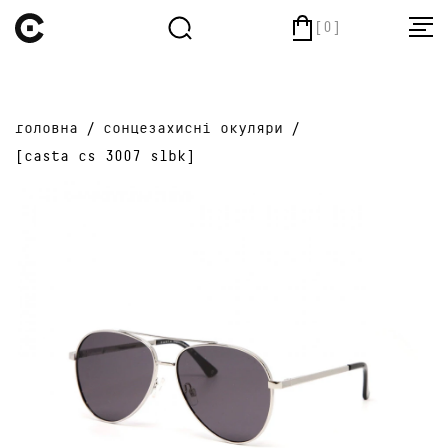
[0]
головна
/
cонцезахисні окуляри
/
[casta cs 3007 slbk]