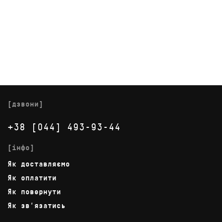
[дзвони]
+38 [044] 493-93-44
[інфо]
Як доставляємо
Як оплатити
Як повернути
Як зв'язатись