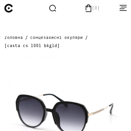
[0]
головна
/
cонцезахисні окуляри
/
[casta cs 1001 bkgld]